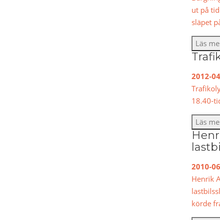
ut på ti
släpet p
Läs me
Trafi
2012-04
Trafikol
18.40-ti
Läs me
Henri
lastb
2010-06
Henrik A
lastbils
körde f