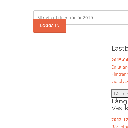
Lastb
2015-04
En utlän
Flinträ
vid olyc
Läs me
Lång
Väst
2012-12
Bärgning