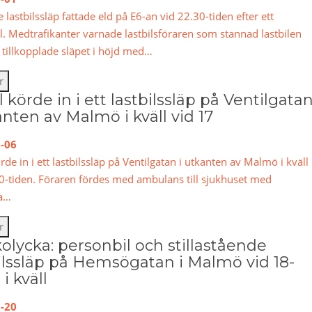
re lastbilssläp fattade eld på E6-an vid 22.30-tiden efter ett
. Medtrafikanter varnade lastbilsföraren som stannad lastbilen
tillkopplade släpet i höjd med…
r
l körde in i ett lastbilssläp på Ventilgata
anten av Malmö i kväll vid 17
-06
örde in i ett lastbilssläp på Ventilgatan i utkanten av Malmö i kväll
0-tiden. Föraren fördes med ambulans till sjukhuset med
ga…
r
kolycka: personbil och stillastående
ilssläp på Hemsögatan i Malmö vid 18-
 i kväll
-20