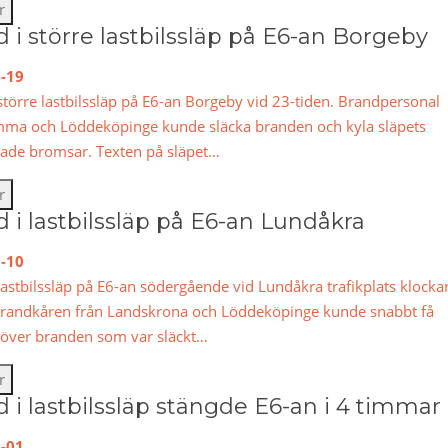
r
 i större lastbilssläp på E6-an Borgeby
-19
större lastbilssläp på E6-an Borgeby vid 23-tiden. Brandpersonal
mma och Löddeköpinge kunde släcka branden och kyla släpets
tade bromsar. Texten på släpet…
r
 i lastbilssläp på E6-an Lundåkra
-10
lastbilssläp på E6-an södergående vid Lundåkra trafikplats klocka
Brandkåren från Landskrona och Löddeköpinge kunde snabbt få
 över branden som var släckt…
r
 i lastbilssläp stängde E6-an i 4 timmar
-01