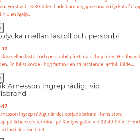
den. Först vid 18.30-tiden hade bärgningspersonalen lyckats få up
å hjulen hjälp…
r
kolycka mellan lastbil och personbil
-12
ycka mellan lastbil och personbil på E65-an i höjd med Hindby vi
den. En bilist körde i hög fart in i en stillastående lastbil. Både…
r
k Arnesson ingrep rådigt vid
ilsbrand
-17
rnesson ingrep rådigt när det började brinna i hans stora
släp på Schenkers terminal på Kantyxegatan vid 22.40-tiden. Henr
ram lastbilen med det…