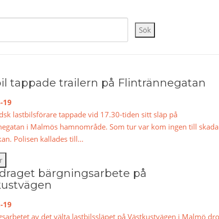
Sök
il tappade trailern på Flintrännegatan
-19
dsk lastbilsförare tappade vid 17.30-tiden sitt släp på
nnegatan i Malmös hamnområde. Som tur var kom ingen till skada
kan. Polisen kallades till…
r
draget bärgningsarbete på
kustvägen
-19
sarbetet av det välta lastbilssläpet på Västkustvägen i Malmö dr