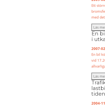
Ett stör
bromsfel
med det 
Läs me
En bi
i utk
2007-02
En bil k
vid 17.2
allvarli
Läs me
Trafi
lastb
tiden
2004-11