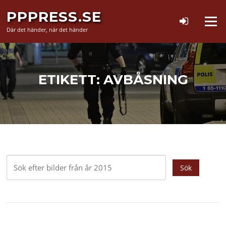
Hoppa
PPPRESS.SE
till
Meny
innehåll
Där det händer, när det händer
ETIKETT:
AVBÅSNING
Sök