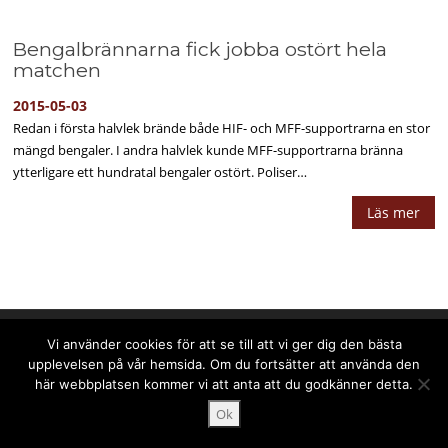
Bengalbrännarna fick jobba ostört hela
matchen
2015-05-03
Redan i första halvlek brände både HIF- och MFF-supportrarna en stor
mängd bengaler. I andra halvlek kunde MFF-supportrarna bränna
ytterligare ett hundratal bengaler ostört. Poliser…
Läs mer
Upphovsrätt © 2025 PPPress.se. Alla rättigheter förbehålls.
Vi använder cookies för att se till att vi ger dig den bästa
upplevelsen på vår hemsida. Om du fortsätter att använda den
här webbplatsen kommer vi att anta att du godkänner detta.
Ok