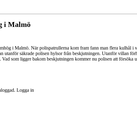
ög i Malmö
 Almhög i Malmö. När polispatrullerna kom fram fann man flera kulhål i vi
tan utanför säkrade polisen hylsor från beskjutningen. Utanför villan för
d. Vad som ligger bakom beskjutningen kommer nu polisen att försöka u
inloggad. Logga in