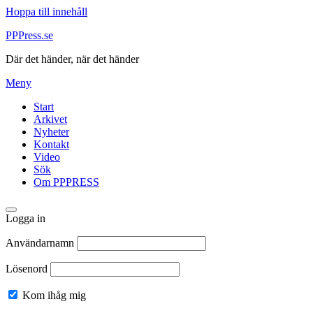
Hoppa till innehåll
PPPress.se
Där det händer, när det händer
Meny
Start
Arkivet
Nyheter
Kontakt
Video
Sök
Om PPPRESS
Logga in
Användarnamn
Lösenord
Kom ihåg mig