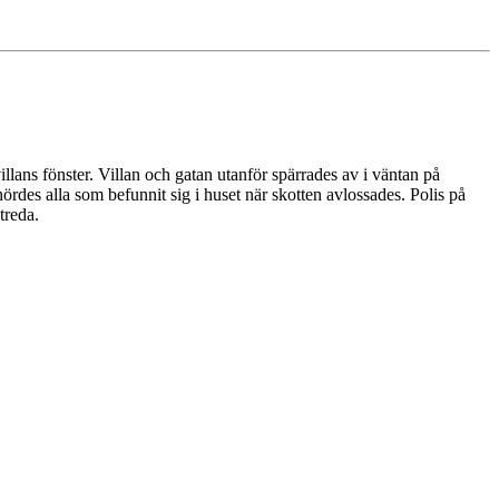
llans fönster. Villan och gatan utanför spärrades av i väntan på
hördes alla som befunnit sig i huset när skotten avlossades. Polis på
treda.