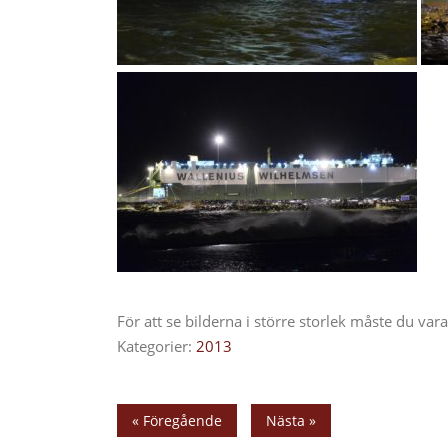
För att se bilderna i större storlek måste du va
Kategorier:
2013
« Föregående
Nästa »