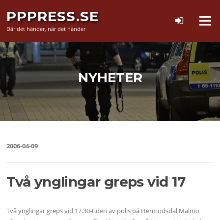
Hoppa
PPPRESS.SE
till
Meny
innehåll
Där det händer, när det händer
NYHETER
2006-04-09
Två ynglingar greps vid 17
Två ynglingar greps vid 17.30-tiden av polis på Hermodsdal Malmö