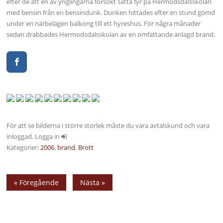
efter de att en av ynglingarna försökt sätta fyr på Hermodsdalsskolan
med bensin från en bensindunk. Dunken hittades efter en stund gömd
under en närbelägen balkong till ett hyreshus. För några månader
sedan drabbades Hermodsdalsskolan av en omfattande anlagd brand.
För att se bilderna i större storlek måste du vara avtalskund och vara
inloggad. Logga in
Kategorier:
2006
,
brand
,
Brott
« Föregående
Nästa »