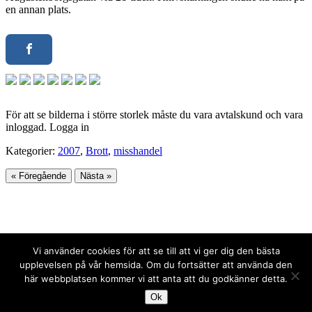
en annan plats.
För att se bilderna i större storlek måste du vara avtalskund och vara
inloggad. Logga in
Kategorier:
2007
,
Brott
,
misshandel
« Föregående
Nästa »
Vi använder cookies för att se till att vi ger dig den bästa
upplevelsen på vår hemsida. Om du fortsätter att använda den
här webbplatsen kommer vi att anta att du godkänner detta.
Upphovsrätt © 2025 PPPress.se. Alla rättigheter förbehålls.
Ok
Screenr parallax theme
av FameThemes