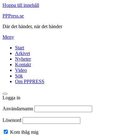
Hoppa till innehåll
PPPress.se
Där det händer, när det händer
Meny
Start
Arkivet
Nyheter
Kontakt
Video
Sök
Om PPPRESS
Logga in
Användarnamn
Lösenord
Kom ihåg mig