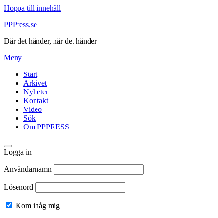
Hoppa till innehåll
PPPress.se
Där det händer, när det händer
Meny
Start
Arkivet
Nyheter
Kontakt
Video
Sök
Om PPPRESS
Logga in
Användarnamn
Lösenord
Kom ihåg mig