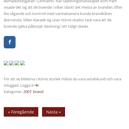
Bernadottesgatan i Limhamn. När räddningsmanskapet kom fram
visade det sig att de boende i villan släckt det mesta av branden. Efter
lite sågande och kontroll med värmekamera kunde brandkåren
återvända. Villan klarade sig utan större skador tack vara att de
boende själva påbörjat släckning i ett tidigt skede.
För att se bilderna i större storlek måste du vara avtalskund och vara
inloggad. Logga in
Kategorier:
2007
,
brand
« Föregående
Nästa »