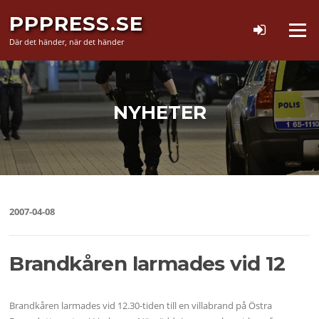
Hoppa
PPPRESS.SE
till
Meny
innehåll
Där det händer, när det händer
NYHETER
2007-04-08
Brandkåren larmades vid 12
Brandkåren larmades vid 12.30-tiden till en villabrand på Östra