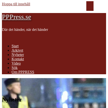
Hoppa till innehåll
PPPress.se
Där det händer, när det händer
Meny
Start
Arkivet
Nyheter
Kontakt
Video
Sök
Om PPPRESS
Nyheter