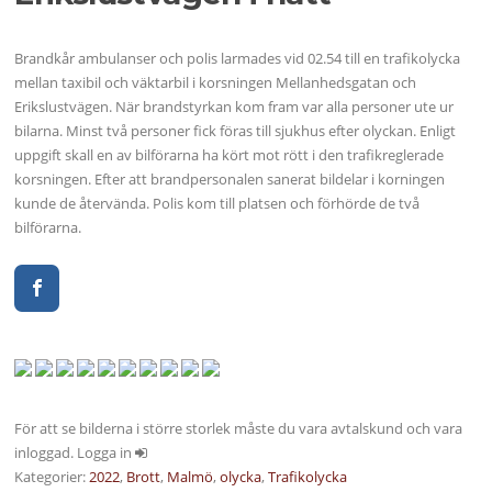
Brandkår ambulanser och polis larmades vid 02.54 till en trafikolycka
mellan taxibil och väktarbil i korsningen Mellanhedsgatan och
Erikslustvägen. När brandstyrkan kom fram var alla personer ute ur
bilarna. Minst två personer fick föras till sjukhus efter olyckan. Enligt
uppgift skall en av bilförarna ha kört mot rött i den trafikreglerade
korsningen. Efter att brandpersonalen sanerat bildelar i korningen
kunde de återvända. Polis kom till platsen och förhörde de två
bilförarna.
För att se bilderna i större storlek måste du vara avtalskund och vara
inloggad. Logga in
Kategorier:
2022
,
Brott
,
Malmö
,
olycka
,
Trafikolycka