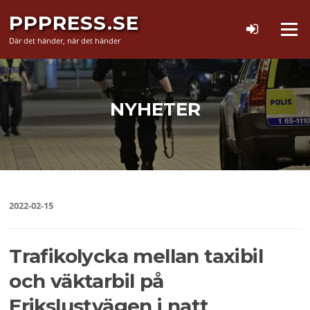
Hoppa
PPPRESS.SE
till
Meny
innehåll
Där det händer, när det händer
NYHETER
2022-02-15
Trafikolycka mellan taxibil
och väktarbil på
Erikslustvägen i natt