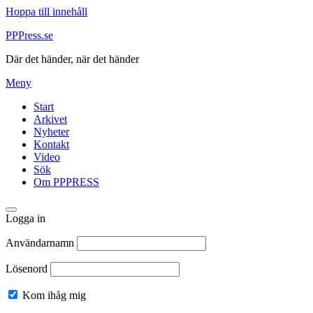
Hoppa till innehåll
PPPress.se
Där det händer, när det händer
Meny
Start
Arkivet
Nyheter
Kontakt
Video
Sök
Om PPPRESS
Logga in
Användarnamn
Lösenord
Kom ihåg mig