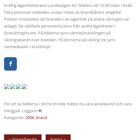
Kraftig lägenhetsbrand Lundavägen 42 i Malmö vid 19.30-tiden i Kväll.
Flera personer räddades undan röken av brandkårens stegbilar.
Polisen misstänker att branden i en lägenhet på andra våningen var
anlagd. De räddade personerna kom från andra lägenheter i
fyravåningshuset. På bilderna syns värmeutvecklingen på
våningsplanet över branden. På dörrarna på våning tre syns
värmeskador i brösthöjd.
För att se bilderna i större storlek måste du vara avtalskund och vara
inloggad. Logga in
Kategorier:
2006
,
brand
« Föregående
Nästa »