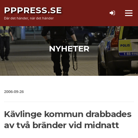
Hoppa
PPPRESS.SE
till
Meny
innehåll
Där det händer, när det händer
NYHETER
2006-09-26
Kävlinge kommun drabbades
av två bränder vid midnatt