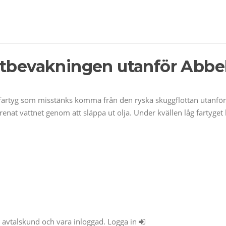
stbevakningen utanför Abb
artyg som misstänks komma från den ryska skuggflottan utanför 
rorenat vattnet genom att släppa ut olja. Under kvällen låg fartyge
ra avtalskund och vara inloggad. Logga in