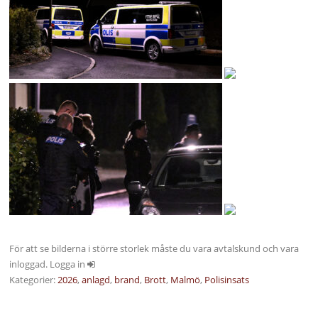
För att se bilderna i större storlek måste du vara avtalskund och vara
inloggad. Logga in
Kategorier:
2026
,
anlagd
,
brand
,
Brott
,
Malmö
,
Polisinsats