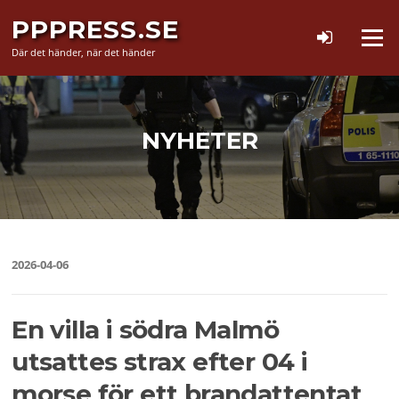
Hoppa
PPPRESS.SE
till
Meny
innehåll
Där det händer, när det händer
NYHETER
2026-04-06
En villa i södra Malmö
utsattes strax efter 04 i
morse för ett brandattentat