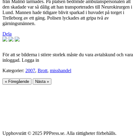
från Malmö larmades. På platsen bedömde ambulanspersonalen att
den skadade var så dålig att han transporterades till Neurokirurgen i
Lund. Mannen hade tidigare blivit sparkad i huvudet på torget i
Trelleborg av ett gäng. Polisen lyckades att gripa två av
gärningsmännen.
Dela
För att se bilderna i större storlek måste du vara avtalskund och vara
inloggad. Logga in
Kategorier:
2007
,
Brott
,
misshandel
« Föregående
Nästa »
Upphovsrätt © 2025 PPPress.se. Alla rättigheter förbehålls.