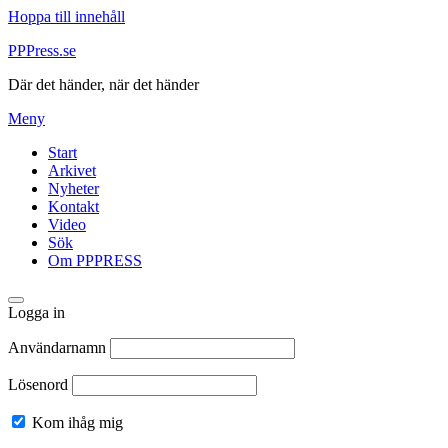
Hoppa till innehåll
PPPress.se
Där det händer, när det händer
Meny
Start
Arkivet
Nyheter
Kontakt
Video
Sök
Om PPPRESS
Logga in
Användarnamn
Lösenord
Kom ihåg mig