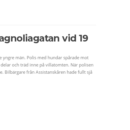
Magnoliagatan vid 19
r tre yngre män. Polis med hundar spårade mot
 delar och träd inne på villatomten. När polisen
e. Bilbärgare från Assistanskåren hade fullt sjå