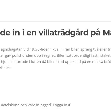
de in i en villaträdgård på 
 Magnoliagatan vid 19.30-tiden i kväll. Från bilen sprang två elle
gav polishunden upp i regnet. Bilen satt ordentligt fast i staket
 hjulen snurrade i luften då bilen stod upp kilad på en massa bråt
rbetet.
ra avtalskund och vara inloggad. Logga in