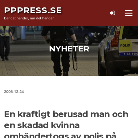
Hoppa
PPPRESS.SE
till
Meny
innehåll
Där det händer, när det händer
NYHETER
2006-12-24
En kraftigt berusad man och
en skadad kvinna
omhändertogs av polis på