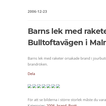
2006-12-23
Barns lek med rakete
Bulltoftavägen i Mal
Barns lek med raketer orsakade brand i jourbuti
brandröken.
Dela
För att se bilderna i större storlek måste du va
Kategorier:
2006
,
brand
,
Brott