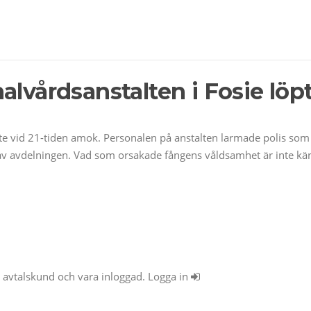
alvårdsanstalten i Fosie löp
pte vid 21-tiden amok. Personalen på anstalten larmade polis so
 av avdelningen. Vad som orsakade fångens våldsamhet är inte känt
ra avtalskund och vara inloggad. Logga in