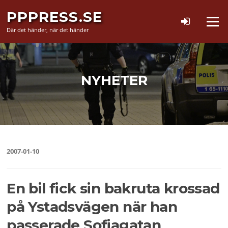
Hoppa
PPPRESS.SE
till
Meny
innehåll
Där det händer, när det händer
NYHETER
2007-01-10
En bil fick sin bakruta krossad
på Ystadsvägen när han
passerade Sofiagatan