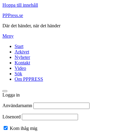
Hoppa till innehåll
PPPress.se
Där det händer, när det händer
Meny
Start
Arkivet
Nyheter
Kontakt
Video
Sök
Om PPPRESS
Logga in
Användarnamn
Lösenord
Kom ihåg mig