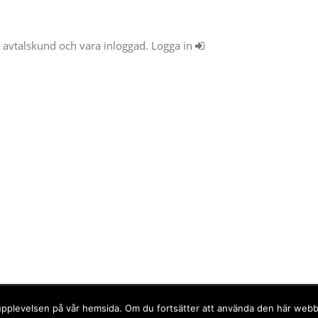
ra avtalskund och vara inloggad. Logga in
ls.
ta upplevelsen på vår hemsida. Om du fortsätter att använda den här web