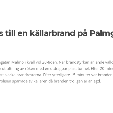
till en källarbrand på Palm
gatan Malmö i kväll vid 20-tiden. När brandstyrkan anlände väll
utluftning av röken med en utdragbar plast tunnel. Efter 20 min
att släcka brandresterna. Efter ytterligare 15 minuter var branden
 Polisen spärrade av källaren då branden troligen är anlagd.