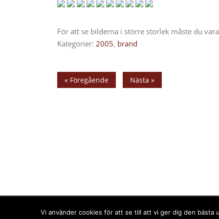
För att se bilderna i större storlek måste du va
Kategorier:
2005
,
brand
« Föregående
Nästa »
Upphovsrätt © 2025 PPPress.se. Alla rättigheter förbehål
Vi använder cookies för att se till att vi ger dig den bäs