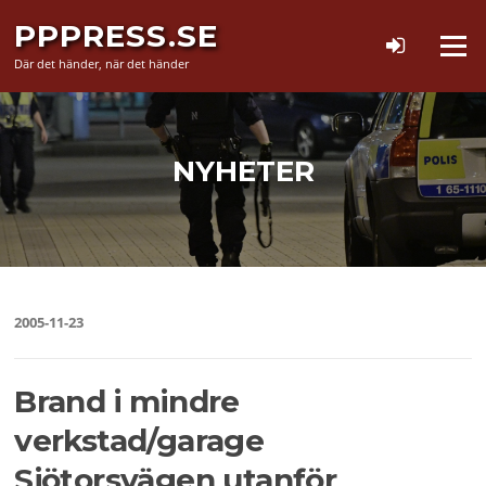
Hoppa
PPPRESS.SE
till
Meny
innehåll
Där det händer, när det händer
NYHETER
2005-11-23
Brand i mindre
verkstad/garage
Sjötorsvägen utanför