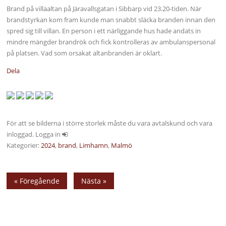
Brand på villaaltan på Järavallsgatan i Sibbarp vid 23.20-tiden. När
brandstyrkan kom fram kunde man snabbt släcka branden innan den
spred sig till villan. En person i ett närliggande hus hade andats in
mindre mängder brandrök och fick kontrolleras av ambulanspersonal
på platsen. Vad som orsakat altanbranden är oklart.
Dela
För att se bilderna i större storlek måste du vara avtalskund och vara
inloggad. Logga in
Kategorier:
2024
,
brand
,
Limhamn
,
Malmö
« Föregående
Nästa »