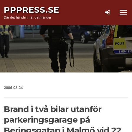
Hoppa
PPPRESS.SE
till
Meny
innehåll
Där det händer, när det händer
2006-08-24
Brand i två bilar utanför
parkeringsgarage på
Beringsgatan i Malmö vid 22