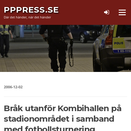
Hoppa
PPPRESS.SE
till
Meny
innehåll
Där det händer, när det händer
2006-12-02
Bråk utanför Kombihallen på
stadionområdet i samband
med fotbollsturnering