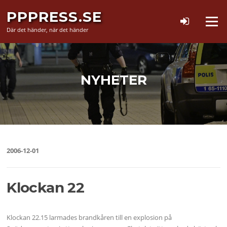
Hoppa
PPPRESS.SE
till
Meny
innehåll
Där det händer, när det händer
NYHETER
2006-12-01
Klockan 22
Klockan 22.15 larmades brandkåren till en explosion på