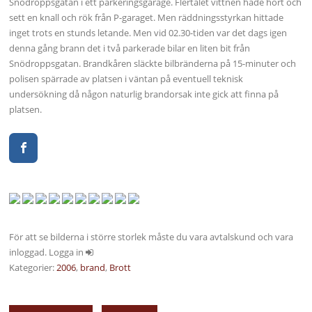
Snödroppsgatan i ett parkeringsgarage. Flertalet vittnen hade hört och
sett en knall och rök från P-garaget. Men räddningsstyrkan hittade
inget trots en stunds letande. Men vid 02.30-tiden var det dags igen
denna gång brann det i två parkerade bilar en liten bit från
Snödroppsgatan. Brandkåren släckte bilbränderna på 15-minuter och
polisen spärrade av platsen i väntan på eventuell teknisk
undersökning då någon naturlig brandorsak inte gick att finna på
platsen.
För att se bilderna i större storlek måste du vara avtalskund och vara
inloggad. Logga in
Kategorier:
2006
,
brand
,
Brott