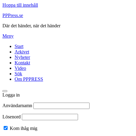
Hoppa till innehåll
PPPress.se
Där det händer, när det händer
Meny
Start
Arkivet
Nyheter
Kontakt
Video
Sök
Om PPPRESS
Logga in
Användarnamn
Lösenord
Kom ihåg mig