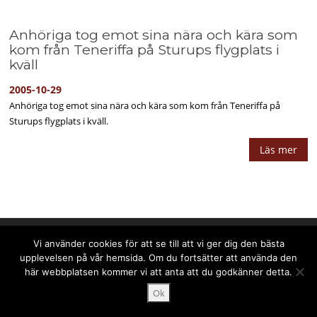
Anhöriga tog emot sina nära och kära som
kom från Teneriffa på Sturups flygplats i
kväll
2005-10-29
Anhöriga tog emot sina nära och kära som kom från Teneriffa på
Sturups flygplats i kväll.
Läs mer
Upphovsrätt © 2025 PPPress.se. Alla rättigheter förbehålls.
Vi använder cookies för att se till att vi ger dig den bästa
upplevelsen på vår hemsida. Om du fortsätter att använda den
här webbplatsen kommer vi att anta att du godkänner detta.
Ok