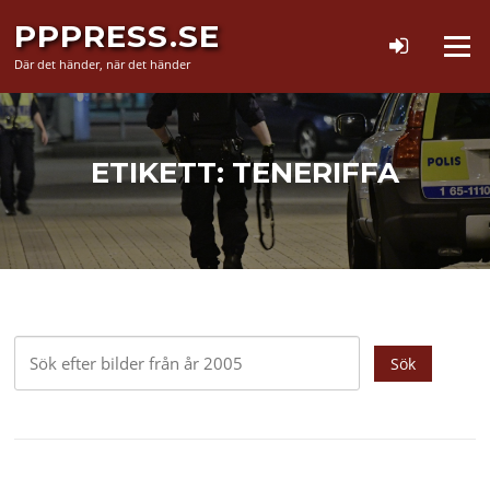
Hoppa
PPPRESS.SE
till
Meny
innehåll
Där det händer, när det händer
ETIKETT:
TENERIFFA
Sök