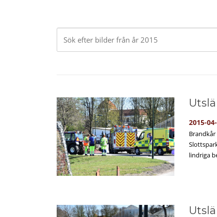
Utslä
2015-04
Brandkår 
Slottspar
lindriga b
Utslä