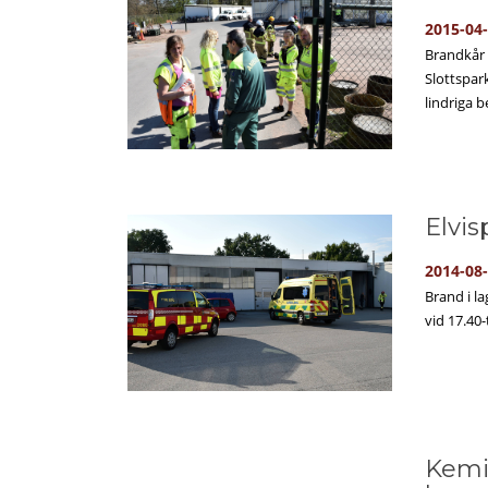
2015-04
Brandkår 
Slottspar
lindriga b
Elvi
2014-08
Brand i l
vid 17.40
Kemi