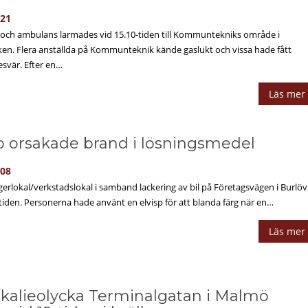
-21
och ambulans larmades vid 15.10-tiden till Kommuntekniks område i
ken. Flera anställda på Kommunteknik kände gaslukt och vissa hade fått
esvär. Efter en…
Läs mer
sp orsakade brand i lösningsmedel
-08
agerlokal/verkstadslokal i samband lackering av bil på Företagsvägen i Burlöv
-tiden. Personerna hade använt en elvisp för att blanda färg när en…
Läs mer
kalieolycka Terminalgatan i Malmö