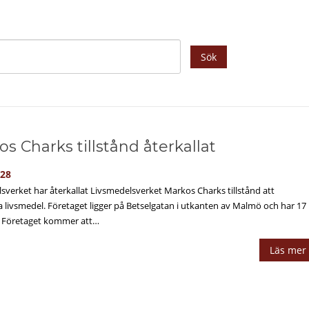
Sök
s Charks tillstånd återkallat
-28
sverket har återkallat Livsmedelsverket Markos Charks tillstånd att
 livsmedel. Företaget ligger på Betselgatan i utkanten av Malmö och har 17
. Företaget kommer att…
Läs mer