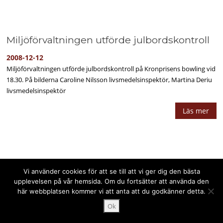
Miljöförvaltningen utförde julbordskontroll
2008-12-12
Miljöförvaltningen utförde julbordskontroll på Kronprisens bowling vid
18.30. På bilderna Caroline Nilsson livsmedelsinspektör, Martina Deriu
livsmedelsinspektör
Läs mer
Vi använder cookies för att se till att vi ger dig den bästa
Upphovsrätt © 2026 PPPress.se. Alla rättigheter förbehålls.
upplevelsen på vår hemsida. Om du fortsätter att använda den
här webbplatsen kommer vi att anta att du godkänner detta.
Ok