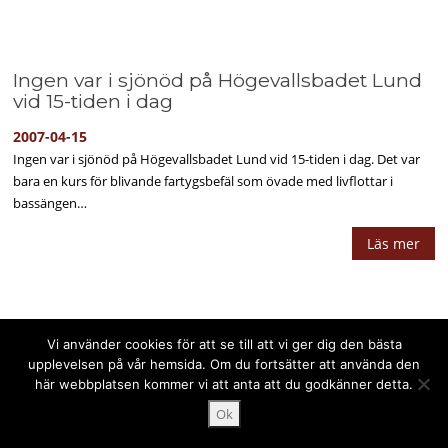
Ingen var i sjönöd på Högevallsbadet Lund
vid 15-tiden i dag
2007-04-15
Ingen var i sjönöd på Högevallsbadet Lund vid 15-tiden i dag. Det var
bara en kurs för blivande fartygsbefäl som övade med livflottar i
bassängen…
Läs mer
Vi använder cookies för att se till att vi ger dig den bästa
upplevelsen på vår hemsida. Om du fortsätter att använda den
Upphovsrätt © 2025 PPPress.se. Alla rättigheter förbehålls.
här webbplatsen kommer vi att anta att du godkänner detta.
Ok