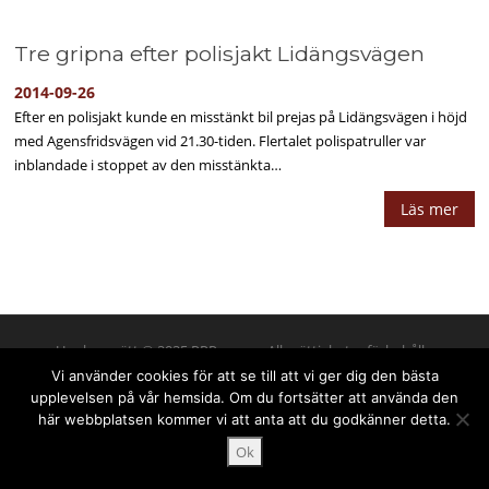
Tre gripna efter polisjakt Lidängsvägen
2014-09-26
Efter en polisjakt kunde en misstänkt bil prejas på Lidängsvägen i höjd
med Agensfridsvägen vid 21.30-tiden. Flertalet polispatruller var
inblandade i stoppet av den misstänkta…
Läs mer
Upphovsrätt © 2025 PPPress.se. Alla rättigheter förbehålls.
Vi använder cookies för att se till att vi ger dig den bästa
upplevelsen på vår hemsida. Om du fortsätter att använda den
här webbplatsen kommer vi att anta att du godkänner detta.
Ok