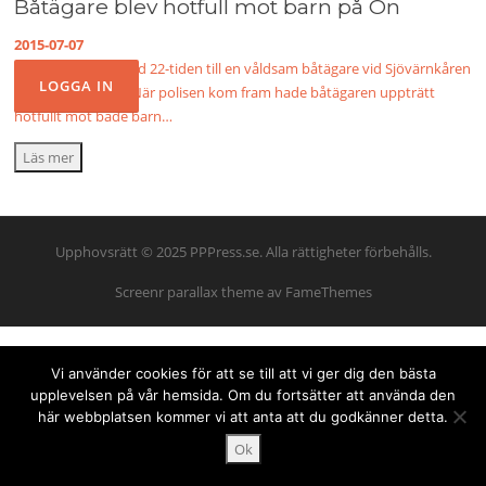
Båtägare blev hotfull mot barn på Ön
2015-07-07
Polisen larmades vid 22-tiden till en våldsam båtägare vid Sjövärnkåren
på Ön i Limhamn. När polisen kom fram hade båtägaren uppträtt
hotfullt mot både barn…
Läs mer
Upphovsrätt © 2025 PPPress.se. Alla rättigheter förbehålls.
Screenr parallax theme
av FameThemes
Vi använder cookies för att se till att vi ger dig den bästa
upplevelsen på vår hemsida. Om du fortsätter att använda den
här webbplatsen kommer vi att anta att du godkänner detta.
Ok