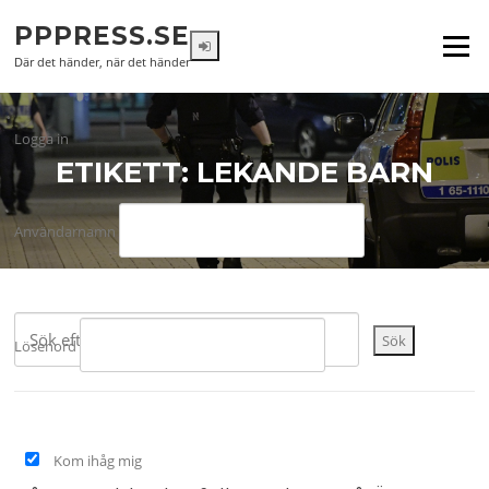
Hoppa
PPPRESS.SE
till
Meny
innehåll
Där det händer, när det händer
Logga in
ETIKETT:
LEKANDE BARN
Användarnamn
Sök
Lösenord
Kom ihåg mig