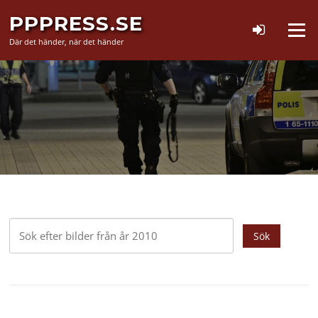
Hoppa
PPPRESS.SE
till
Meny
innehåll
Där det händer, när det händer
Sök