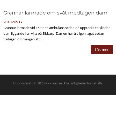
Grannar larmade om svåt medtagen dam
2010-12-17
Grannar larmade vid 16-tiden ambulans sedan de upptäckt en skadad
dam liggande i en villa på Sibbarp. Damen har troligen lagat sedan
tisdagen oförmögen att…
Läs mer
Upphovsrätt © 2025 PPPress.se. Alla rättigheter förbehålls.