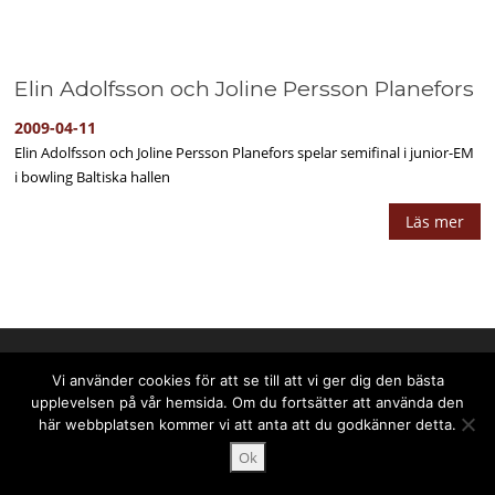
Elin Adolfsson och Joline Persson Planefors
2009-04-11
Elin Adolfsson och Joline Persson Planefors spelar semifinal i junior-EM
i bowling Baltiska hallen
Läs mer
Upphovsrätt © 2025 PPPress.se. Alla rättigheter förbehålls.
Vi använder cookies för att se till att vi ger dig den bästa
upplevelsen på vår hemsida. Om du fortsätter att använda den
här webbplatsen kommer vi att anta att du godkänner detta.
Ok