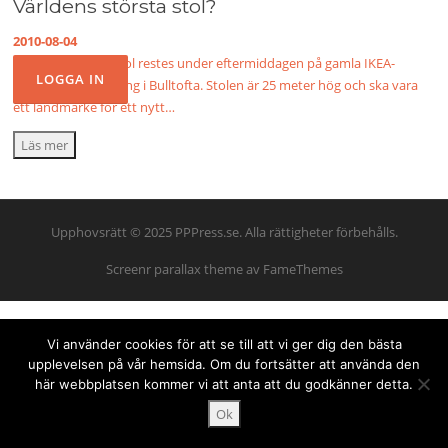
Världens största stol?
2010-08-04
Världens största stol restes under eftermiddagen på gamla IKEA-
varuhusets parkering i Bulltofta. Stolen är 25 meter hög och ska vara
ett landmärke för ett nytt…
Läs mer
Upphovsrätt © 2025 PPPress.se. Alla rättigheter förbehålls.
Screenr parallax theme
av FameThemes
Vi använder cookies för att se till att vi ger dig den bästa
upplevelsen på vår hemsida. Om du fortsätter att använda den
här webbplatsen kommer vi att anta att du godkänner detta.
Ok