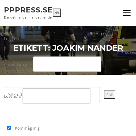
Hoppa
PPPRESS.SE
till
Meny
innehåll
Där det händer, när det händer
Logga in
ETIKETT:
JOAKIM NANDER
Användarnamn
Sök
Lösenord
Kom ihåg mig