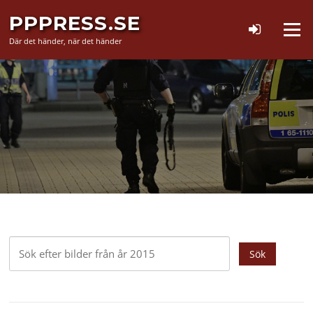
Hoppa
PPPRESS.SE
till
Meny
innehåll
Där det händer, när det händer
Sök