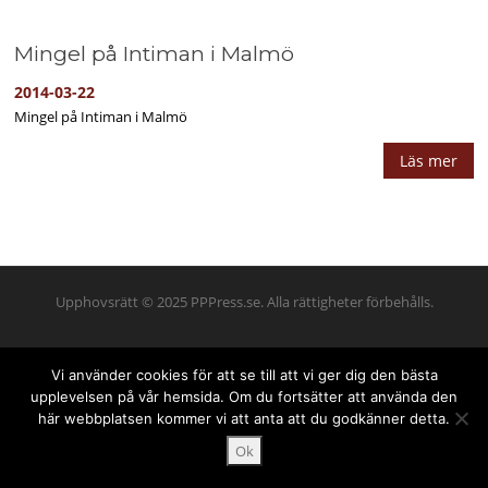
Mingel på Intiman i Malmö
2014-03-22
Mingel på Intiman i Malmö
Läs mer
Upphovsrätt © 2025 PPPress.se. Alla rättigheter förbehålls.
Vi använder cookies för att se till att vi ger dig den bästa
upplevelsen på vår hemsida. Om du fortsätter att använda den
här webbplatsen kommer vi att anta att du godkänner detta.
Ok