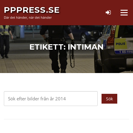
Hoppa
PPPRESS.SE
till
Meny
innehåll
Där det händer, när det händer
ETIKETT:
INTIMAN
Sök