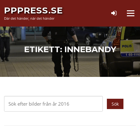
Hoppa
PPPRESS.SE
till
Meny
innehåll
Där det händer, när det händer
ETIKETT:
INNEBANDY
Sök