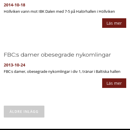
2014-10-18
Höllviken vann mot IBK Dalen med 7-5 på Halörhallen i Höllviken
Läs mer
FBC:s damer obesegrade nykomlingar
2013-10-24
FBC:s damer, obesegrade nykomlingar i div 1, tränar i Baltiska hallen
Läs mer
Inläggsnavigering
ÄLDRE INLÄGG