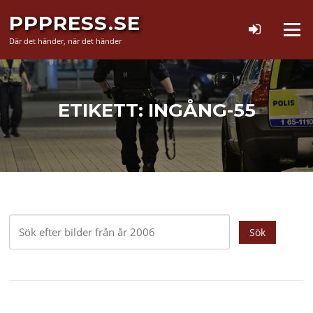
Hoppa
PPPRESS.SE
till
Meny
innehåll
Där det händer, när det händer
ETIKETT:
INGÅNG-55
Sök