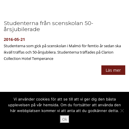
Studenterna från scenskolan 50-
årsjubilerade
2016-05-21
Studenterna som gick på scenskolan i Malmö för femtio år sedan ska
ikväll träffas och 50-årsjubilera. Studenterna träffades på Clarion
Collection Hotel Temperance
Läs mer
Vi använder cookies för att se till att vi ger dig den bästa
upplevelsen på vår hemsida. Om du fortsätter att använda den
Upphovsrätt © 2025 PPPress.se. Alla rättigheter förbehålls.
här webbplatsen kommer vi att anta att du godkänner detta.
Ok