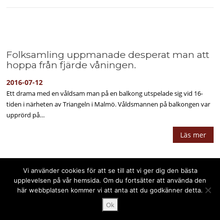
Folksamling uppmanade desperat man att
hoppa från fjärde våningen.
2016-07-12
Ett drama med en våldsam man på en balkong utspelade sig vid 16-
tiden i närheten av Triangeln i Malmö. Våldsmannen på balkongen var
upprörd på…
Läs mer
Vi använder cookies för att se till att vi ger dig den bästa
upplevelsen på vår hemsida. Om du fortsätter att använda den
här webbplatsen kommer vi att anta att du godkänner detta.
Upphovsrätt © 2025 PPPress.se. Alla rättigheter förbehålls.
Ok