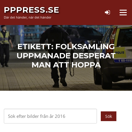
Hoppa
PPPRESS.SE
till
Meny
innehåll
Där det händer, när det händer
ETIKETT:
FOLKSAMLING
UPPMANADE DESPERAT
MAN ATT HOPPA
Sök