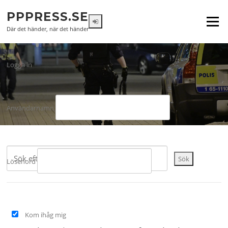
Hoppa till innehåll
PPPRESS.SE
Meny
Där det händer, när det händer
Logga in
Användarnamn
Sök
Lösenord
Kom ihåg mig