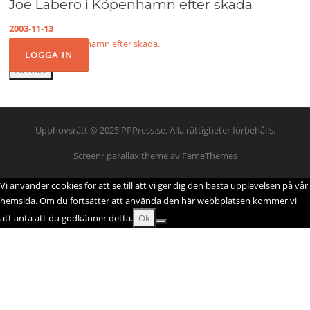
Joe Labero i Köpenhamn efter skada
2003-11-13
Joe Labero i Köpenhamn efter skada.
Läs mer
Upphovsrätt © 2025 PPPress.se. Alla rättigheter förbehålls.
Screenr parallax theme
av FameThemes
Vi använder cookies för att se till att vi ger dig den bästa upplevelsen på vår
hemsida. Om du fortsätter att använda den här webbplatsen kommer vi
att anta att du godkänner detta.
Ok