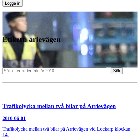
Etikett:
arievägen
Sök
Trafikolycka mellan två bilar på Arrievägen
2010-06-01
Trafikolycka mellan två bilar på Arrievägen vid Lockarp klockan
14.