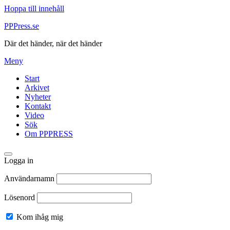
Hoppa till innehåll
PPPress.se
Där det händer, när det händer
Meny
Start
Arkivet
Nyheter
Kontakt
Video
Sök
Om PPPRESS
Logga in
Användarnamn
Lösenord
Kom ihåg mig