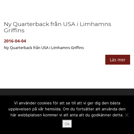
Ny Quarterback från USA i Limhamns
Griffins
2016-04-04
Ny Quarterback från USA i Limhamns Griffins
Läs mer
Upphovsrätt © 2025 PPPress.se. Alla rättigheter förbehålls.
Vi använder cookies för att se till att vi ger dig den bästa
upplevelsen på vår hemsida. Om du fortsätter att använda den
här webbplatsen kommer vi att anta att du godkänner detta.
Ok