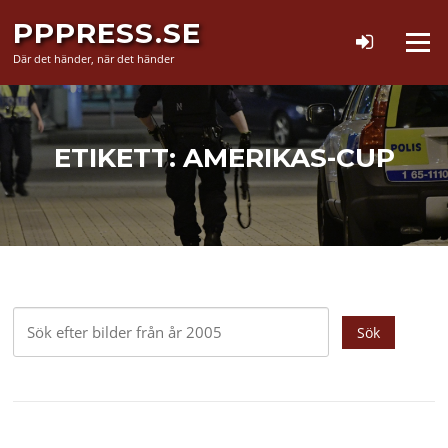
Hoppa
PPPRESS.SE
till
Meny
innehåll
Där det händer, när det händer
ETIKETT:
AMERIKAS-CUP
Sök