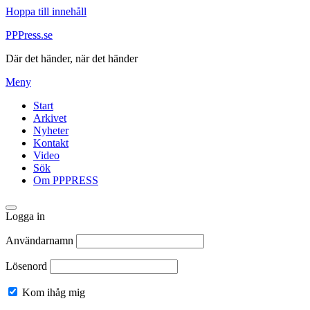
Hoppa till innehåll
PPPress.se
Där det händer, när det händer
Meny
Start
Arkivet
Nyheter
Kontakt
Video
Sök
Om PPPRESS
Logga in
Användarnamn
Lösenord
Kom ihåg mig